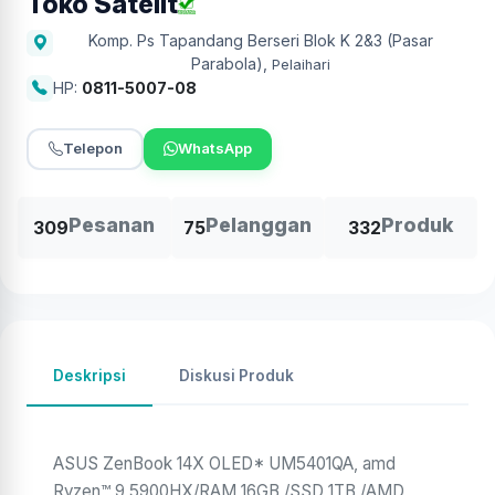
Toko Satelit
Komp. Ps Tapandang Berseri Blok K 2&3 (Pasar
Parabola)
,
Pelaihari
HP:
0811-5007-08
Telepon
WhatsApp
Pesanan
Pelanggan
Produk
309
75
332
Deskripsi
Diskusi Produk
ASUS ZenBook 14X OLED* UM5401QA, amd
Ryzen™ 9 5900HX/RAM 16GB /SSD 1TB /AMD