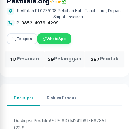
Pastitala.org
Jl. Alfatah Rt.027/008 Pelaihari Kab. Tanah Laut, Depan
Smp 4
,
Pelaihari
HP:
0852-4979-4299
Telepon
WhatsApp
Pesanan
Pelanggan
Produk
117
29
297
Deskripsi
Diskusi Produk
Deskripsi Produk ASUS AIO M241DAT-BA785T
(23.8