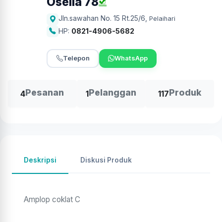
Oseila 78
Jln.sawahan No. 15 Rt.25/6
,
Pelaihari
HP:
0821-4906-5682
Telepon
WhatsApp
Pesanan
Pelanggan
Produk
4
1
117
Deskripsi
Diskusi Produk
Amplop coklat C