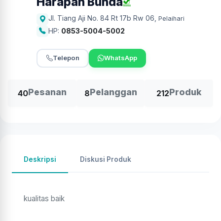
Harapan Bunda
Jl. Tiang Aji No. 84 Rt 17b Rw 06
,
Pelaihari
HP:
0853-5004-5002
Telepon
WhatsApp
Pesanan
Pelanggan
Produk
40
8
212
Deskripsi
Diskusi Produk
kualitas baik