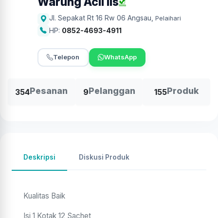
Warung Acil Iis
Jl. Sepakat Rt 16 Rw 06 Angsau
,
Pelaihari
HP:
0852-4693-4911
Telepon
WhatsApp
Pesanan
Pelanggan
Produk
354
9
155
Deskripsi
Diskusi Produk
Kualitas Baik
Isi 1 Kotak 12 Sachet