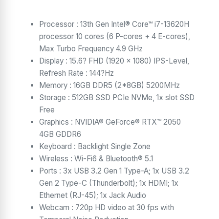
Processor : 13th Gen Intel® Core™ i7-13620H
processor 10 cores (6 P-cores + 4 E-cores),
Max Turbo Frequency 4.9 GHz
Display : 15.6? FHD (1920 x 1080) IPS-Level,
Refresh Rate : 144?Hz
Memory : 16GB DDR5 (2*8GB) 5200MHz
Storage : 512GB SSD PCIe NVMe, 1x slot SSD
Free
Graphics : NVIDIA® GeForce® RTX™ 2050
4GB GDDR6
Keyboard : Backlight Single Zone
Wireless : Wi-Fi6 & Bluetooth® 5.1
Ports : 3x USB 3.2 Gen 1 Type-A; 1x USB 3.2
Gen 2 Type-C (Thunderbolt); 1x HDMI; 1x
Ethernet (RJ-45); 1x Jack Audio
Webcam : 720p HD video at 30 fps with