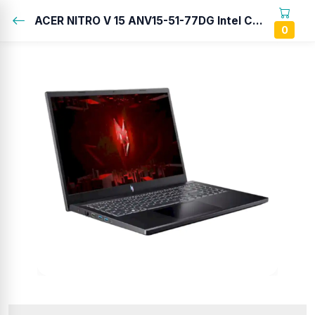
ACER NITRO V 15 ANV15-51-77DG Intel Core i7-13620H/RAM 16GB DDR5/SSD 512GB/NVIDIA GeForce RTX 2050 4Gb/15.6” FHD IPS 165Hz /WIN 11+OHS...
0