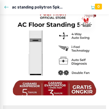
0
ac standing poliytron 5pk...