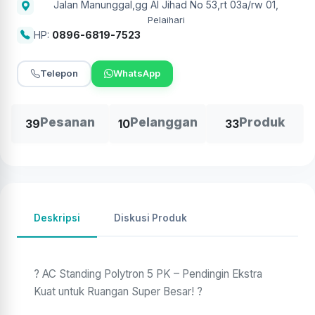
Jalan Manunggal,gg Al Jihad No 53,rt 03a/rw 01
,
Pelaihari
HP:
0896-6819-7523
Telepon
WhatsApp
Pesanan
Pelanggan
Produk
39
10
33
Deskripsi
Diskusi Produk
? AC Standing Polytron 5 PK – Pendingin Ekstra
Kuat untuk Ruangan Super Besar! ?