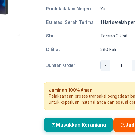
Produk dalam Negeri
Ya
Estimasi Serah Terima
1
Hari setelah pe
Stok
Tersisa 2 Unit
Dilihat
380
kali
-
Jumlah Order
Jaminan 100% Aman
Pelaksanaan proses transaksi pengadaan b
untuk keperluan instansi anda dan sesuai d
Masukkan Keranjang
Jad