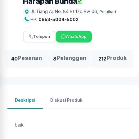
Harapan Bunda
Jl. Tiang Aji No. 84 Rt 17b Rw 06
,
Pelaihari
HP:
0853-5004-5002
Telepon
WhatsApp
Pesanan
Pelanggan
Produk
40
8
212
Deskripsi
Diskusi Produk
baik