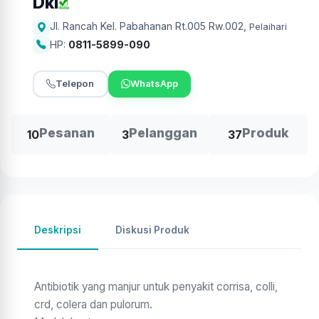
Dki
Jl. Rancah Kel. Pabahanan Rt.005 Rw.002
,
Pelaihari
HP:
0811-5899-090
Telepon
WhatsApp
Pesanan
Pelanggan
Produk
10
3
37
Deskripsi
Diskusi Produk
Antibiotik yang manjur untuk penyakit corrisa, colli,
crd, colera dan pulorum.