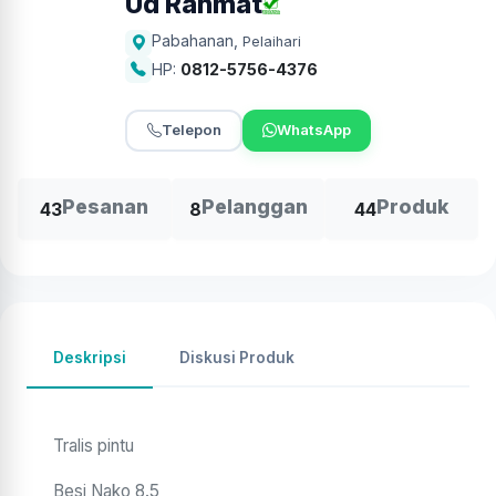
Ud Rahmat
Pabahanan
,
Pelaihari
HP:
0812-5756-4376
Telepon
WhatsApp
Pesanan
Pelanggan
Produk
43
8
44
Deskripsi
Diskusi Produk
Tralis pintu
Besi Nako 8.5