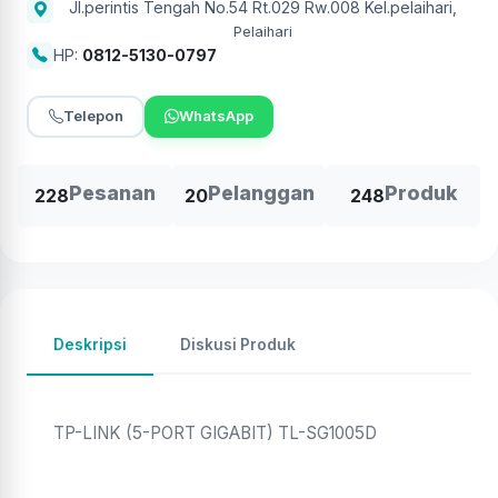
Jl.perintis Tengah No.54 Rt.029 Rw.008 Kel.pelaihari
,
Pelaihari
HP:
0812-5130-0797
Telepon
WhatsApp
Pesanan
Pelanggan
Produk
228
20
248
Deskripsi
Diskusi Produk
TP-LINK (5-PORT GIGABIT) TL-SG1005D