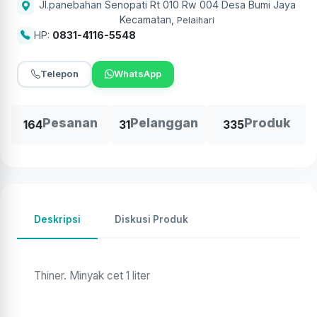
Jl.panebahan Senopati Rt 010 Rw 004 Desa Bumi Jaya
Kecamatan
,
Pelaihari
HP:
0831-4116-5548
Telepon
WhatsApp
Pesanan
Pelanggan
Produk
164
31
335
Deskripsi
Diskusi Produk
Thiner. Minyak cet 1 liter