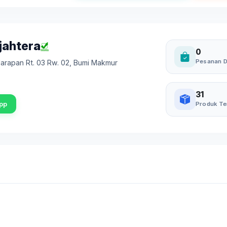
jahtera
0
Pesanan D
arapan Rt. 03 Rw. 02
,
Bumi Makmur
31
pp
Produk Te