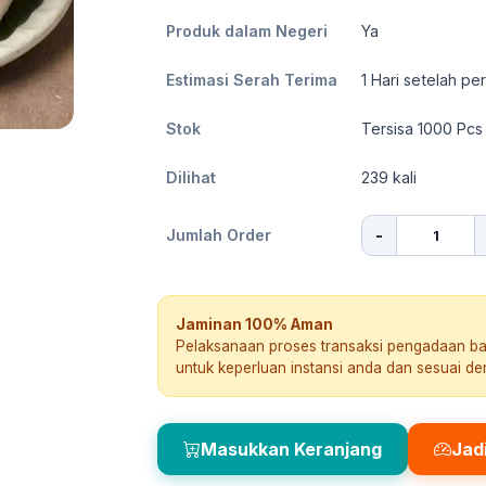
Produk dalam Negeri
Ya
Estimasi Serah Terima
1
Hari setelah pe
Stok
Tersisa 1000 Pcs
Dilihat
239
kali
-
Jumlah Order
Jaminan 100% Aman
Pelaksanaan proses transaksi pengadaan b
untuk keperluan instansi anda dan sesuai d
Masukkan Keranjang
Jad