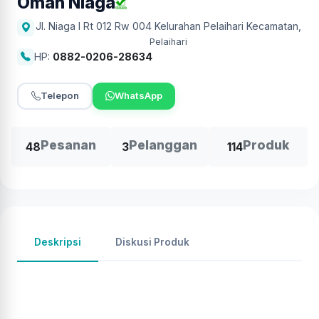
Omah Niaga
Jl. Niaga I Rt 012 Rw 004 Kelurahan Pelaihari Kecamatan
,
Pelaihari
HP:
0882-0206-28634
Telepon
WhatsApp
Pesanan
Pelanggan
Produk
48
3
114
Deskripsi
Diskusi Produk