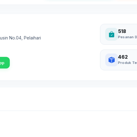
518
Pesanan D
husin No.04
,
Pelaihari
462
pp
Produk Te