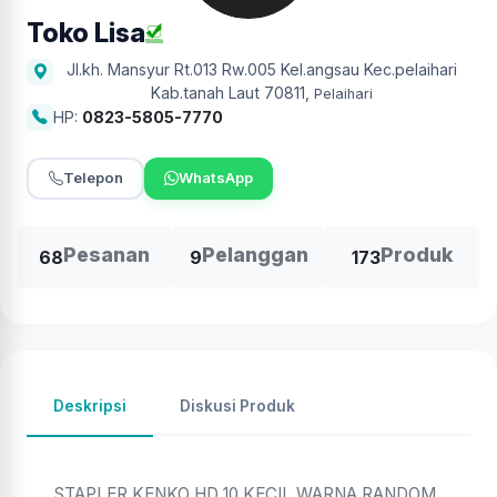
Toko Lisa
Jl.kh. Mansyur Rt.013 Rw.005 Kel.angsau Kec.pelaihari
Kab.tanah Laut 70811
,
Pelaihari
HP:
0823-5805-7770
Telepon
WhatsApp
Pesanan
Pelanggan
Produk
68
9
173
Deskripsi
Diskusi Produk
STAPLER KENKO HD 10 KECIL WARNA RANDOM