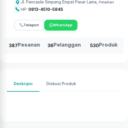
Jl. Pancasila Simpang Empat Pasar Lama
,
Pelaihari
HP:
0813-4510-5845
Telepon
WhatsApp
Pesanan
Pelanggan
Produk
387
36
530
Deskripsi
Diskusi Produk