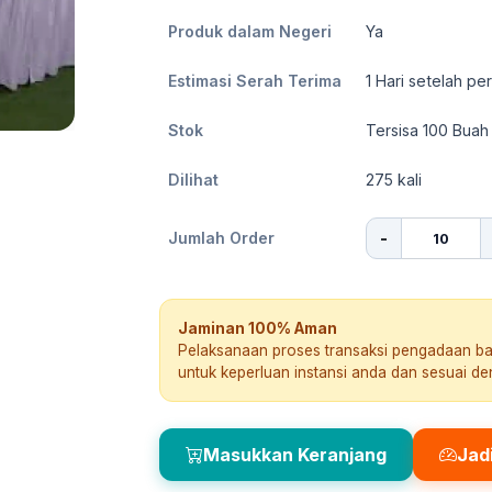
Produk dalam Negeri
Ya
Estimasi Serah Terima
1
Hari setelah pe
Stok
Tersisa 100 Buah
Dilihat
275
kali
-
Jumlah Order
Jaminan 100% Aman
Pelaksanaan proses transaksi pengadaan b
untuk keperluan instansi anda dan sesuai d
Masukkan Keranjang
Jad