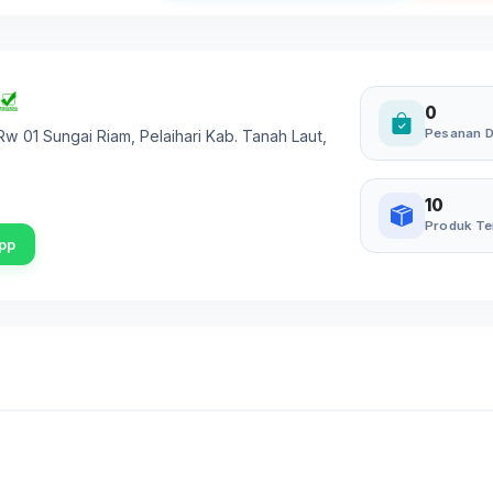
0
Pesanan D
w 01 Sungai Riam, Pelaihari Kab. Tanah Laut
,
10
Produk Te
pp