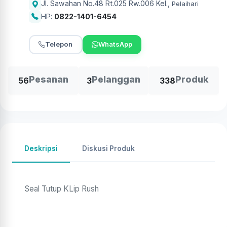
Jl. Sawahan No.48 Rt.025 Rw.006 Kel.
,
Pelaihari
HP:
0822-1401-6454
Telepon
WhatsApp
Pesanan
Pelanggan
Produk
56
3
338
Deskripsi
Diskusi Produk
Seal Tutup KLip Rush