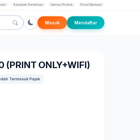
Kami
Komplek Pertokoan
Semua Produk
Pusat Bantuan
Masuk
Mendaftar
0 (PRINT ONLY+WIFI)
dah Termasuk Pajak