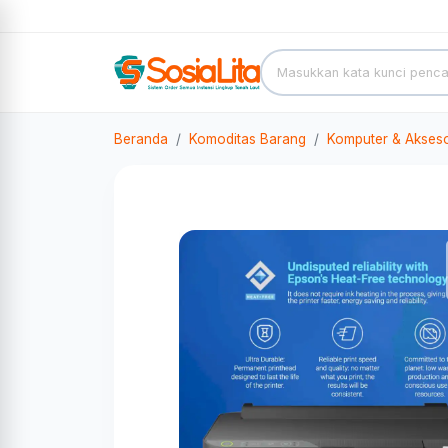
Beranda
Komoditas Barang
Komputer & Akseso