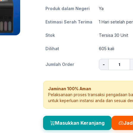
Produk dalam Negeri
Ya
Estimasi Serah Terima
1
Hari setelah pe
Stok
Tersisa 30 Unit
Dilihat
605
kali
-
Jumlah Order
Jaminan 100% Aman
Pelaksanaan proses transaksi pengadaan b
untuk keperluan instansi anda dan sesuai d
Masukkan Keranjang
Jad