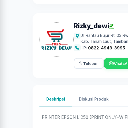
Rizky_dewi
Jl. Rantau Bujur Rt. 03
Kab. Tanah Laut
,
Tamban
HP:
0822-4949-3995
Telepon
WhatsA
Deskripsi
Diskusi Produk
PRINTER EPSON L1250 (PRINT ONLY+WIFI