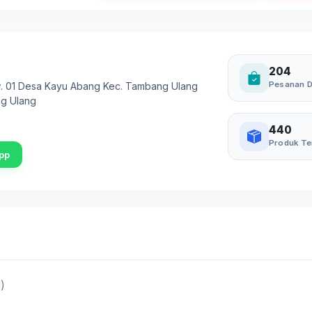
204
Pesanan D
 Rw. 01 Desa Kayu Abang Kec. Tambang Ulang
g Ulang
440
Produk Te
pp
)