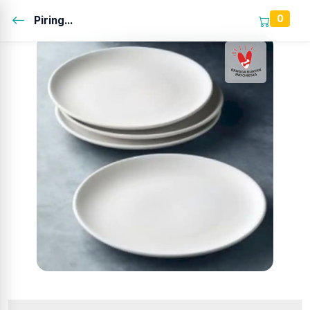
0
Piring...