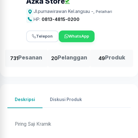
Azka Store
Jl.purnawirawan Kel.angsau -
,
Pelaihari
HP:
0813-4815-0200
Telepon
WhatsApp
Pesanan
Pelanggan
Produk
731
20
49
Deskripsi
Diskusi Produk
Piring Saji Kramik