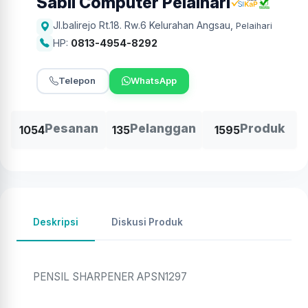
Sabil Computer Pelaihari
Jl.balirejo Rt.18. Rw.6 Kelurahan Angsau
,
Pelaihari
HP:
0813-4954-8292
Telepon
WhatsApp
Pesanan
Pelanggan
Produk
1054
135
1595
Deskripsi
Diskusi Produk
PENSIL SHARPENER APSN1297