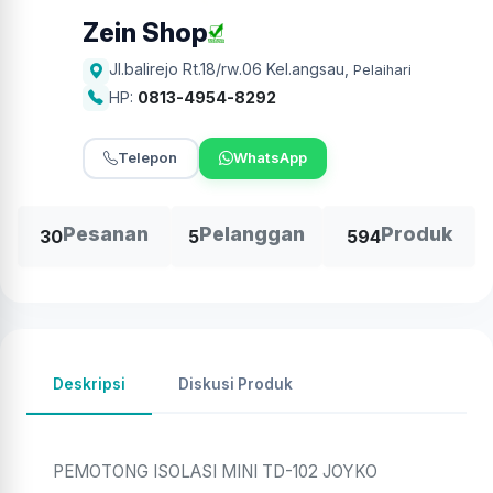
Zein Shop
Jl.balirejo Rt.18/rw.06 Kel.angsau
,
Pelaihari
HP:
0813-4954-8292
Telepon
WhatsApp
Pesanan
Pelanggan
Produk
30
5
594
Deskripsi
Diskusi Produk
PEMOTONG ISOLASI MINI TD-102 JOYKO