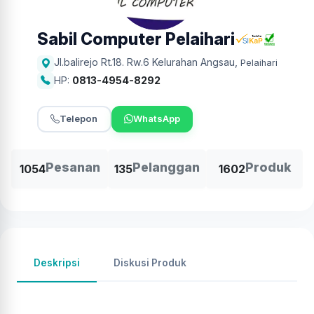
Sabil Computer Pelaihari
Jl.balirejo Rt.18. Rw.6 Kelurahan Angsau
,
Pelaihari
HP:
0813-4954-8292
Telepon
WhatsApp
Pesanan
Pelanggan
Produk
1054
135
1602
Deskripsi
Diskusi Produk