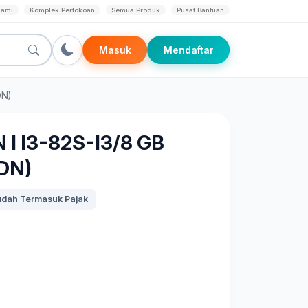
Kami
Komplek Pertokoan
Semua Produk
Pusat Bantuan
Masuk
Mendaftar
DN)
I I3-82S-I3/8 GB
DN)
dah Termasuk Pajak