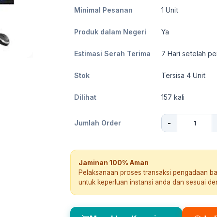
Minimal Pesanan
1
Unit
Produk dalam Negeri
Ya
Estimasi Serah Terima
7
Hari setelah pe
Stok
Tersisa 4 Unit
Dilihat
157
kali
-
Jumlah Order
Jaminan 100% Aman
Pelaksanaan proses transaksi pengadaan b
untuk keperluan instansi anda dan sesuai d