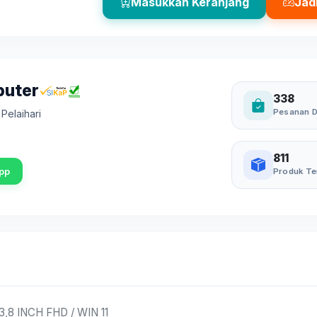
Masukkan Keranjang
Jad
puter
338
Pesanan D
,
Pelaihari
811
pp
Produk Te
3,8 INCH FHD / WIN 11