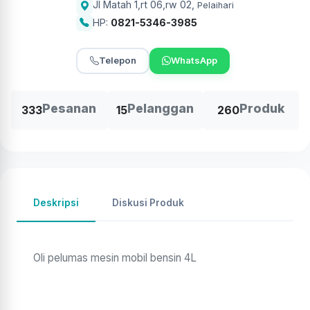
Jl Matah 1,rt 06,rw 02
,
Pelaihari
HP:
0821-5346-3985
Telepon
WhatsApp
Pesanan
Pelanggan
Produk
333
15
260
Deskripsi
Diskusi Produk
Oli pelumas mesin mobil bensin 4L