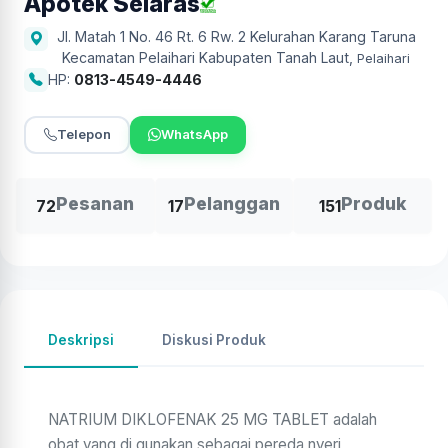
Apotek Selaras
Jl. Matah 1 No. 46 Rt. 6 Rw. 2 Kelurahan Karang Taruna
Kecamatan Pelaihari Kabupaten Tanah Laut
,
Pelaihari
HP:
0813-4549-4446
Telepon
WhatsApp
Pesanan
Pelanggan
Produk
72
17
151
Deskripsi
Diskusi Produk
NATRIUM DIKLOFENAK 25 MG TABLET adalah
obat yang di gunakan sebagai pereda nyeri,