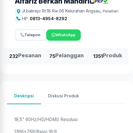
Alfariz Berkah Mandiri
Jl.balirejo Rt.18 Rw.06 Kelurahan Angsau
,
Pelaihari
HP:
0813-4954-8292
Telepon
WhatsApp
Pesanan
Pelanggan
Produk
232
75
1351
Deskripsi
Diskusi Produk
18,5" 60Hz/HD/HDMI/ Resolusi
1366x768/Rasio 16:9