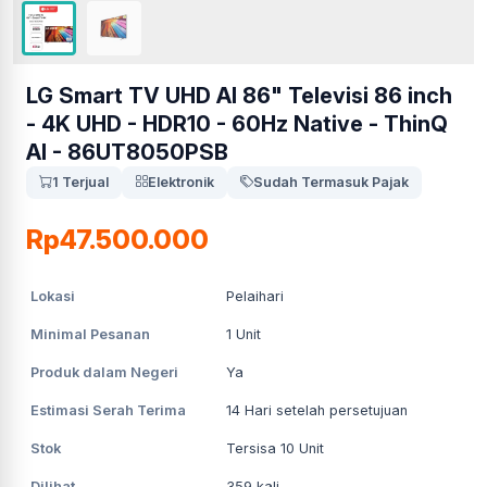
LG Smart TV UHD AI 86" Televisi 86 inch
- 4K UHD - HDR10 - 60Hz Native - ThinQ
AI - 86UT8050PSB
1 Terjual
Elektronik
Sudah Termasuk Pajak
Rp47.500.000
Lokasi
Pelaihari
Minimal Pesanan
1
Unit
Produk dalam Negeri
Ya
Estimasi Serah Terima
14
Hari setelah persetujuan
Stok
Tersisa 10 Unit
Dilihat
359
kali