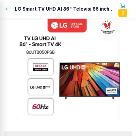
LG Smart TV UHD AI 86" Televisi 86 inch - 4K UHD - HDR10 - 60Hz Native - ThinQ AI - 86UT8050PSB...
0