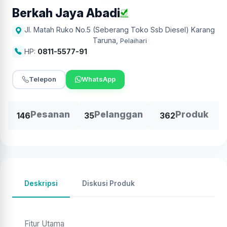
Berkah Jaya Abadi
Jl. Matah Ruko No.5 (Seberang Toko Ssb Diesel) Karang
Taruna
,
Pelaihari
HP:
0811-5577-91
Telepon
WhatsApp
Pesanan
Pelanggan
Produk
146
35
362
Deskripsi
Diskusi Produk
Fitur Utama