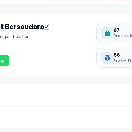
t Bersaudara
87
Pesanan D
bungan
,
Pelaihari
56
pp
Produk Te