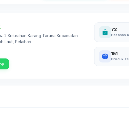
72
Pesanan D
 Rw. 2 Kelurahan Karang Taruna Kecamatan
ah Laut
,
Pelaihari
151
Produk Te
pp