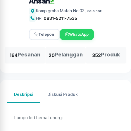
Ahsan
Komp.graha Matah No.03
,
Pelaihari
HP:
0831-5211-7535
Telepon
WhatsApp
Pesanan
Pelanggan
Produk
164
20
352
Deskripsi
Diskusi Produk
Lampu led hemat energi