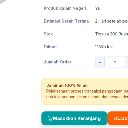
Produk dalam Negeri
Ya
Estimasi Serah Terima
2
Hari setelah pe
Stok
Tersisa 200 Buah
Dilihat
1.15Rb
kali
-
Jumlah Order
Jaminan 100% Aman
Pelaksanaan proses transaksi pengadaan b
untuk keperluan instansi anda dan sesuai d
Masukkan Keranjang
Jad