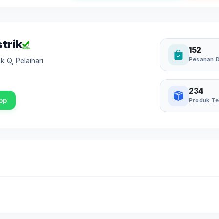
trik
152
Pesanan D
ok Q
,
Pelaihari
234
pp
Produk Te