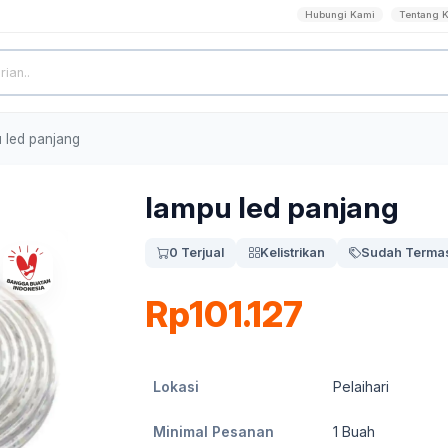
Hubungi Kami
Tentang 
 led panjang
lampu led panjang
0 Terjual
Kelistrikan
Sudah Termas
Rp101.127
Lokasi
Pelaihari
Minimal Pesanan
1
Buah