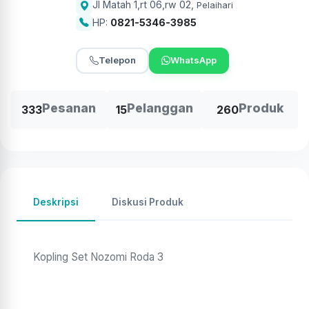
Jl Matah 1,rt 06,rw 02
,
Pelaihari
HP:
0821-5346-3985
Telepon
WhatsApp
Pesanan
Pelanggan
Produk
333
15
260
Deskripsi
Diskusi Produk
Kopling Set Nozomi Roda 3