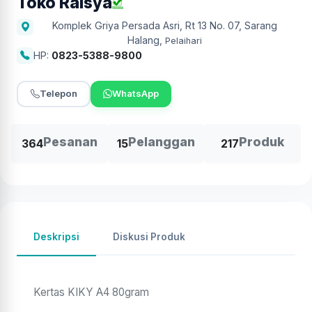
Toko Raisya
Komplek Griya Persada Asri, Rt 13 No. 07, Sarang
Halang
,
Pelaihari
HP:
0823-5388-9800
Telepon
WhatsApp
Pesanan
Pelanggan
Produk
364
15
217
Deskripsi
Diskusi Produk
Kertas KIKY A4 80gram