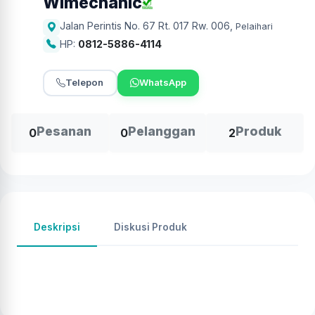
Wlmechanic
Jalan Perintis No. 67 Rt. 017 Rw. 006
,
Pelaihari
HP:
0812-5886-4114
Telepon
WhatsApp
Pesanan
Pelanggan
Produk
0
0
2
Deskripsi
Diskusi Produk