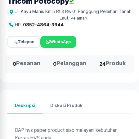
Tricom Potocopy
Jl. Kayu Manis Km.5 Rt.3 Rw.01 Panggung Pelaihari Tanah
Laut
,
Pelaihari
HP:
0852-4864-3944
Telepon
WhatsApp
Pesanan
Pelanggan
Produk
0
0
24
Deskripsi
Diskusi Produk
DAP hvs paper product siap melayani kebutuhan
Kertas HVS anda.