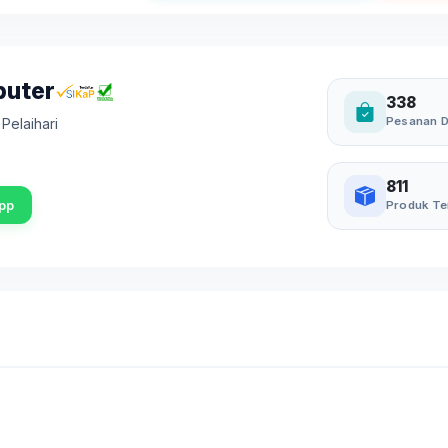
puter
338
Pesanan D
,
Pelaihari
811
pp
Produk Te