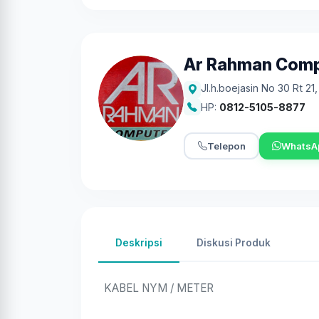
Ar Rahman Com
Jl.h.boejasin No 30 Rt 21
HP:
0812-5105-8877
Telepon
WhatsA
Deskripsi
Diskusi Produk
KABEL NYM / METER