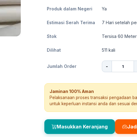
Produk dalam Negeri
Ya
Estimasi Serah Terima
7
Hari setelah pe
Stok
Tersisa 60 Meter
Dilihat
511
kali
-
Jumlah Order
Jaminan 100% Aman
Pelaksanaan proses transaksi pengadaan b
untuk keperluan instansi anda dan sesuai d
Masukkan Keranjang
Jad