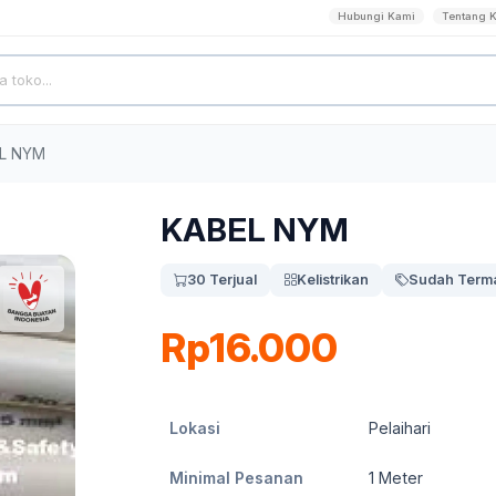
Hubungi Kami
Tentang 
L NYM
KABEL NYM
30 Terjual
Kelistrikan
Sudah Terma
Rp16.000
Lokasi
Pelaihari
Minimal Pesanan
1
Meter