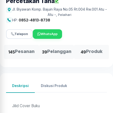
Percetakan Taha
Jl. Biyawan Komp. Bajuin Raya No.05 Rt.004 Rw.001 Atu -
Atu -
,
Pelaihari
HP:
0852-4813-8738
Telepon
WhatsApp
Pesanan
Pelanggan
Produk
145
39
49
Deskripsi
Diskusi Produk
Jilid Cover Buku