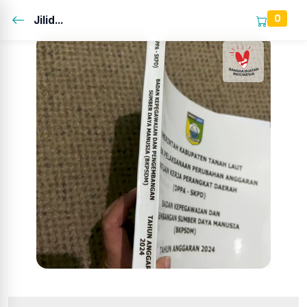
0
Jilid...