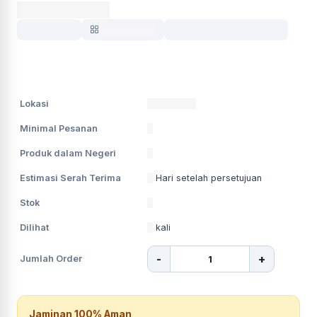
Nama Produk
0 Terjual
Sub Kategori
Sudah termasuk pajak
RP0000
Lokasi
Kecamatan
Minimal Pesanan
0
Produk dalam Negeri
0
Estimasi Serah Terima
0
Hari setelah persetujuan
Stok
0
Dilihat
0
kali
-
+
Jumlah Order
Jaminan 100% Aman