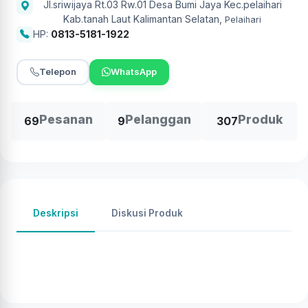
Jl.sriwijaya Rt.03 Rw.01 Desa Bumi Jaya Kec.pelaihari
Kab.tanah Laut Kalimantan Selatan
,
Pelaihari
HP:
0813-5181-1922
Telepon
WhatsApp
Pesanan
Pelanggan
Produk
69
9
307
Deskripsi
Diskusi Produk