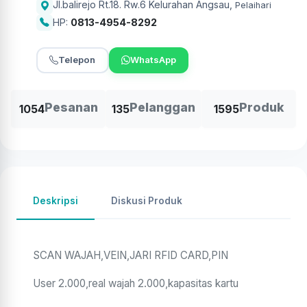
Jl.balirejo Rt.18. Rw.6 Kelurahan Angsau
,
Pelaihari
HP:
0813-4954-8292
Telepon
WhatsApp
Pesanan
Pelanggan
Produk
1054
135
1595
Deskripsi
Diskusi Produk
SCAN WAJAH,VEIN,JARI RFID CARD,PIN
User 2.000,real wajah 2.000,kapasitas kartu