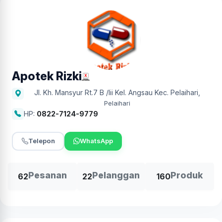
Apotek Rizki
Jl. Kh. Mansyur Rt.7 B /Iii Kel. Angsau Kec. Pelaihari
,
Pelaihari
HP:
0822-7124-9779
Telepon
WhatsApp
Pesanan
Pelanggan
Produk
62
22
160