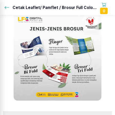
Cetak Leaflet/ Pamflet / Brosur Full Colour + Laminasi Glosy...
0