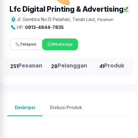
Lfc Digital Printing & Advertising
Jl. Gembira No.13 Pelaihari, Tanah Laut
,
Pelaihari
HP:
0813-4844-7835
Telepon
WhatsApp
Pesanan
Pelanggan
Produk
251
28
41
Deskripsi
Diskusi Produk