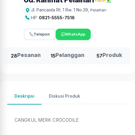
Jl. Pancasila Rt. 1 Rw. 1 No.39
,
Pelaihari
HP:
0821-5555-7516
Telepon
WhatsApp
Pesanan
Pelanggan
Produk
28
15
57
Deskripsi
Diskusi Produk
CANGKUL MERK CROCODILE