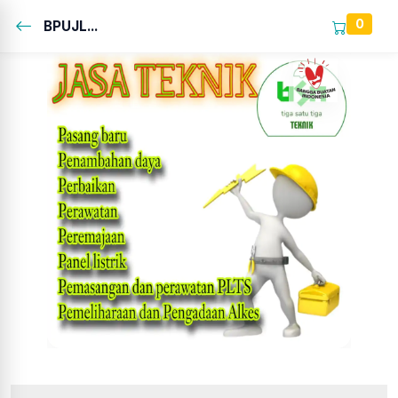
0
BPUJL...