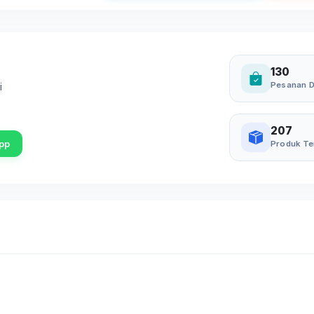
130
Pesanan D
i
207
pp
Produk Te