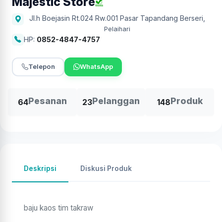
Majestic Store
Jl.h Boejasin Rt.024 Rw.001 Pasar Tapandang Berseri
,
Pelaihari
HP:
0852-4847-4757
Telepon
WhatsApp
Pesanan
Pelanggan
Produk
64
23
148
Deskripsi
Diskusi Produk
baju kaos tim takraw