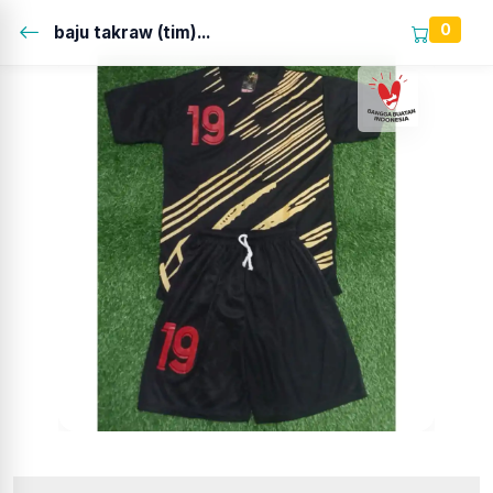
0
baju takraw (tim)...