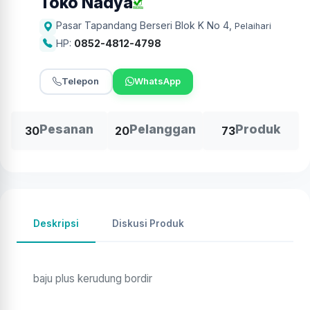
Toko Nadya
Pasar Tapandang Berseri Blok K No 4
,
Pelaihari
HP:
0852-4812-4798
Telepon
WhatsApp
Pesanan
Pelanggan
Produk
30
20
73
Deskripsi
Diskusi Produk
baju plus kerudung bordir